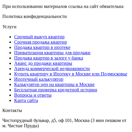
При использовании материалов ссылка на сайт обязательна
Политика конфиденциальности
Нужна новая квартира? Вам поможет
донстрой втб
.
Услуги
Срочный выкуп квартир
Срочная продажа квартир
Продажа квартир в ипотеке
Приватизация квартиры для продажи
Продажа квартир в залоге у банка
Аванс до продажи квартиры
Аренда коммерческой недвижимости
Купить квартиру в Ипотеку в Москве или Подмосковье
Ипотечный калькулятор
Калькулятор цен на квартиры в Москве
Бесплатная проверка кредитной истории
Вопросы и ответы
Карта сайта
Контакты
Чистопрудный бульвар, д5, оф 101, Москва
(3 мин пешком от
м. Чистые Пруды)