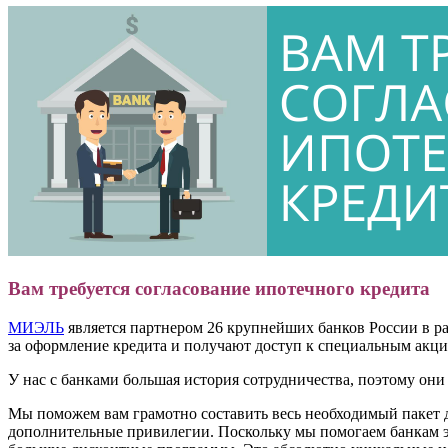
Вам требуется согласование ипотечного кредита
МИЭЛЬ
является партнером 26 крупнейших банков России в 
за оформление кредита и получают доступ к специальным акц
У нас с банками большая история сотрудничества, поэтому он
Мы поможем вам грамотно составить весь необходимый пакет д
дополнительные привилегии. Поскольку мы помогаем банкам э