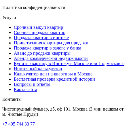
Политика конфиденциальности
Нужна новая квартира? Вам поможет
донстрой втб
.
Услуги
Срочный выкуп квартир
Срочная продажа квартир
Продажа квартир в ипотеке
Приватизация квартиры для продажи
Продажа квартир в залоге у банка
Аванс до продажи квартиры
Аренда коммерческой недвижимости
Купить квартиру в Ипотеку в Москве или Подмосковье
Ипотечный калькулятор
Калькулятор цен на квартиры в Москве
Бесплатная проверка кредитной истории
Вопросы и ответы
Карта сайта
Контакты
Чистопрудный бульвар, д5, оф 101, Москва
(3 мин пешком от
м. Чистые Пруды)
+7 495 744 33 77