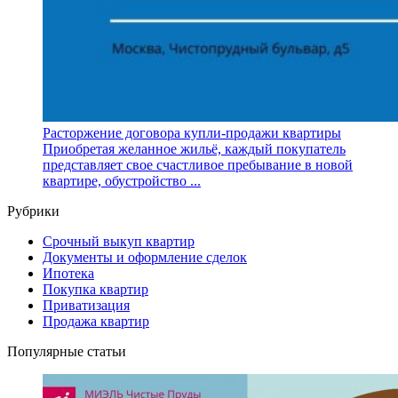
Расторжение договора купли-продажи квартиры
Приобретая желанное жильё, каждый покупатель
представляет свое счастливое пребывание в новой
квартире, обустройство ...
Рубрики
Cрочный выкуп квартир
Документы и оформление сделок
Ипотека
Покупка квартир
Приватизация
Продажа квартир
Популярные статьи