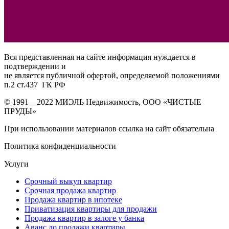
Вся представленная на сайте информация нуждается в
подтверждении и
не является публичной офертой, определяемой положениями
п.2 ст.437 ГК РФ
© 1991—2022 МИЭЛЬ Недвижимость, ООО «ЧИСТЫЕ
ПРУДЫ»
При использовании материалов ссылка на сайт обязательна
Политика конфиденциальности
Нужна новая квартира? Вам поможет
донстрой втб
.
Услуги
Срочный выкуп квартир
Срочная продажа квартир
Продажа квартир в ипотеке
Приватизация квартиры для продажи
Продажа квартир в залоге у банка
Аванс до продажи квартиры